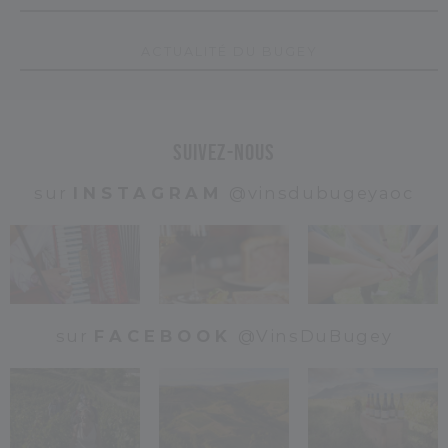
A
C
T
U
A
L
I
T
É
D
U
B
U
G
E
Y
Suivez-nous
sur
INSTAGRAM
@vinsdubugeyaoc
sur
FACEBOOK
@VinsDuBugey