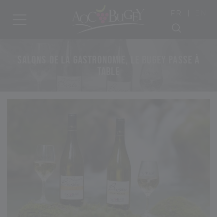
|
FR
EN
SALONS DE LA GASTRONOMIE, LE BUGEY PASSE À
TABLE