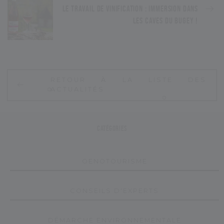
LE TRAVAIL DE VINIFICATION : IMMERSION DANS
LES CAVES DU BUGEY !
R
E
T
O
U
R
À
L
A
L
I
S
T
E
D
E
S
A
C
T
U
A
L
I
T
É
S
Catégories
O
E
N
O
T
O
U
R
I
S
M
E
C
O
N
S
E
I
L
S
D
'
E
X
P
E
R
T
S
D
É
M
A
R
C
H
E
E
N
V
I
R
O
N
N
E
M
E
N
T
A
L
E