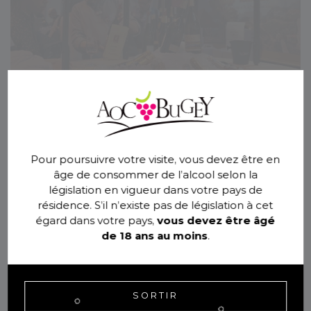
Quelques jours plus tard, Gex met à son tour le
couvert. Ici les 90 exposants ont mis les petits plats
dans les grands. Vins du Bugey et d’ailleurs, spécialités
Pour poursuivre votre visite, vous devez être en
et palette aromatique à l’infini, tout pour anticiper ses
âge de consommer de l’alcool selon la
menus festifs en privilégiant la vente en direct, dans
législation en vigueur dans votre pays de
une ambiance conviviale et bon enfant. Pour les petits
résidence. S’il n’existe pas de législation à cet
creux et les grosses faims entre deux allées, l’espace
égard dans votre pays,
vous devez être âgé
restauration du salon assurent le ravitaillement des
de 18 ans au moins
.
troupes.
Automne gourmand, automne réconfortant ! Et si les
salons des vins et de la gastronomie étaient le
SORTIR
prétexte à découvrir ou redécouvrir les vins du Bugey,