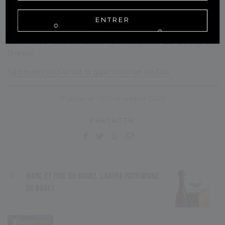
avant de les inviter à sa table de fête ?!
ENTRER
Pour en savoir plus :
Salon des vins et de la gastronomie de Bourg-en-
Bresse
Salon des vins et de la gastronomie de Gex
Publiée le : 07 novembre 2022
PARTAGER
MARC ET FINE DU BUGEY, L’AUTRE PATRIMOINE
DU BUGEY