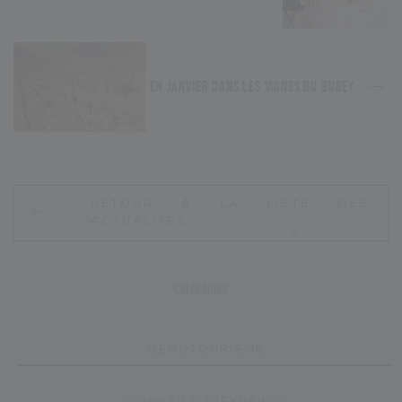
EN JANVIER DANS LES VIGNES DU BUGEY
R
E
T
O
U
R
À
L
A
L
I
S
T
E
D
E
S
A
C
T
U
A
L
I
T
É
S
Catégories
O
E
N
O
T
O
U
R
I
S
M
E
C
O
N
S
E
I
L
S
D
'
E
X
P
E
R
T
S