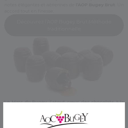
notes élégantes et aériennes de
l’AOP Bugey Brut
. Un
accord tout en finesse.
Découvrez l’AOP Bugey Brut Méthode
traditionnelle
Le Marc du Bugey, l’atout cœur des chocolats à la
liqueur
Noir, lait ou pourquoi pas blanc : avec
le Marc du
Bugey
, tous les coups sont permis ! L’eau-de-vie de