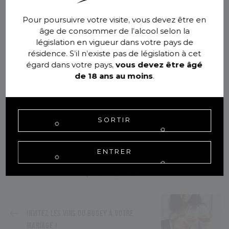
Marc du Bugey détonne avec ses notes de vanille, de
moka et un son goût toasté issu du vieillissement en
Pour poursuivre votre visite, vous devez être en
fûts de chêne. Résultat, le marc fonctionne à merveille
âge de consommer de l’alcool selon la
avec le chocolat, qu’on le cache sous une fine couche
législation en vigueur dans votre pays de
de sucre cristallisé enrobée ou bien dans des
résidence. S’il n’existe pas de législation à cet
ganaches aromatisées. La puissance de l’eau-de-vie
égard dans votre pays,
vous devez être âgé
vient comme une première vague, vite adoucie pour
de 18 ans au moins
.
la rondeur beurrée du chocolat.
Dans le Bugey, les
chocolatiers l’ont adopté. Et pas besoin
d’attendre Pâques pour les déguster !
SORTIR
Publiée le : 31 mars 2022
ENTRER
PARTAGER
INVITEZ LES VINS DU BUGEY À VOTRE
MARIAGE !