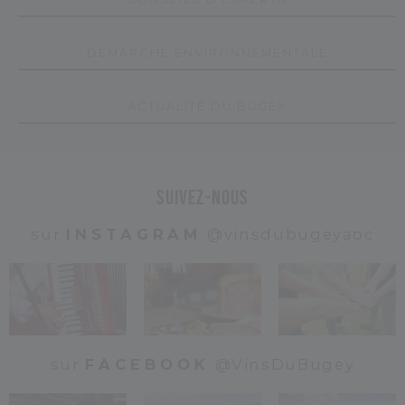
D
É
M
A
R
C
H
E
E
N
V
I
R
O
N
N
E
M
E
N
T
A
L
E
A
C
T
U
A
L
I
T
É
D
U
B
U
G
E
Y
Suivez-nous
sur
INSTAGRAM
@vinsdubugeyaoc
sur
FACEBOOK
@VinsDuBugey