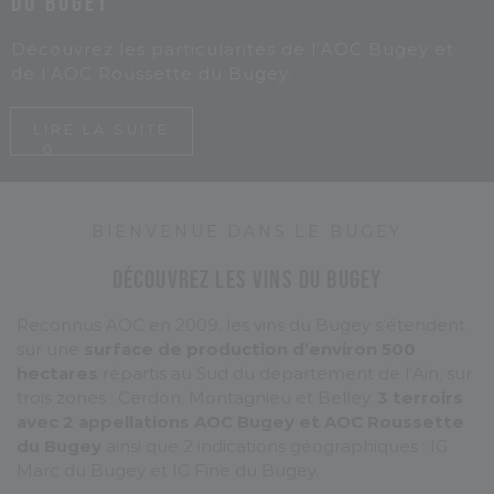
du Bugey
Découvrez les particularités de l’AOC Bugey et
de l’AOC Roussette du Bugey.
L
I
R
E
L
A
S
U
I
T
E
BIENVENUE DANS LE BUGEY
Découvrez les vins du Bugey
Reconnus AOC en 2009, les vins du Bugey s’étendent
sur une
surface de production d’environ 500
hectares
répartis au Sud du département de l’Ain, sur
trois zones : Cerdon, Montagnieu et Belley.
3 terroirs
avec 2 appellations AOC Bugey et AOC Roussette
du Bugey
ainsi que 2 indications géographiques : IG
Marc du Bugey et IG Fine du Bugey.