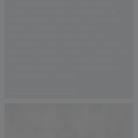
L’encépagement principal varié
offre des vins avec un panorama
aromatique s’accordant à tous les
palais : Gamay, Pinot Noir et
Mondeuse Noire pour les vins
rouges et rosés, Poulsard et Gamay
pour les Bugey Cerdon, Chardonnay
pour les blancs et les méthodes
traditionnelles, enfin Altesse pour la
Roussette du Bugey.
D
É
C
O
U
V
R
I
R
N
O
S
C
É
P
A
G
E
S