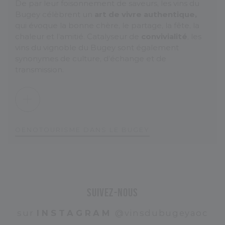
De par leur foisonnement de saveurs, les vins du
Bugey célèbrent un
art de vivre authentique,
qui évoque la bonne chère, le partage, la fête, la
chaleur et l’amitié. Catalyseur de
convivialité
, les
vins du vignoble du Bugey sont également
synonymes de culture, d’échange et de
transmission.
O
E
N
O
T
O
U
R
I
S
M
E
D
A
N
S
L
E
B
U
G
E
Y
Suivez-nous
sur
INSTAGRAM
@vinsdubugeyaoc