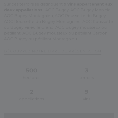
Sur ces terroirs se distinguent
9 vins appartenant aux
deux appellations
: AOC Bugey, AOC Bugey Manicle,
AOC Bugey Montagnieu, AOC Roussette du Bugey,
AOC Roussette du Bugey Montagnieu, AOC Roussette
du Bugey Virieu le Grand, AOC Bugey mousseux ou
pétillant, AOC Bugey mousseux ou pétillant Cerdon,
AOC Bugey ou pétillant Montagnieu.
D
É
C
O
U
V
R
E
Z
N
O
T
R
E
L
I
V
R
E
D
E
P
R
É
S
E
N
T
A
T
I
O
N
500
3
hectares
terroirs
2
9
appellations
vins