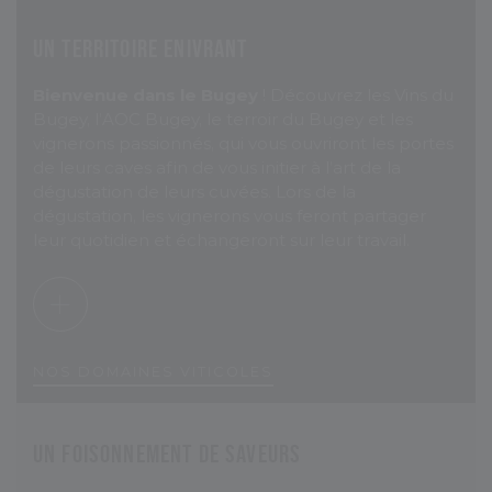
Un territoire enivrant
Bienvenue dans le Bugey
! Découvrez les Vins du
Bugey, l’AOC Bugey, le terroir du Bugey et les
vignerons passionnés, qui vous ouvriront les portes
de leurs caves afin de vous initier à l’art de la
dégustation de leurs cuvées. Lors de la
dégustation, les vignerons vous feront partager
leur quotidien et échangeront sur leur travail.
N
O
S
D
O
M
A
I
N
E
S
V
I
T
I
C
O
L
E
S
Un foisonnement de saveurs