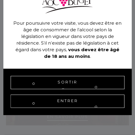
Pour poursuivre votre visite, vous devez être en
âge de consommer de l’alcool selon la
législation en vigueur dans votre pays de
Toute l’actualité de nos thématiques préférées
résidence. S’il n’existe pas de législation à cet
égard dans votre pays,
vous devez être âgé
de 18 ans au moins
.
SORTIR
Noël, les vins du Bugey en 3 cadeaux
ENTRER
gagnants !
E
N
S
A
V
O
I
R
P
L
U
S